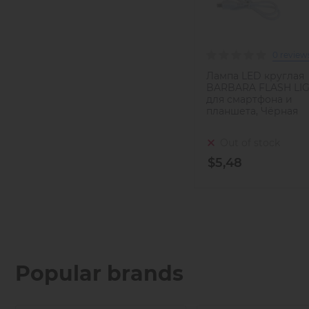
0 review
Лампа LED круглая
BARBARA FLASH LI
для смартфона и
планшета, Чёрная
Out of stock
$5,48
Popular brands