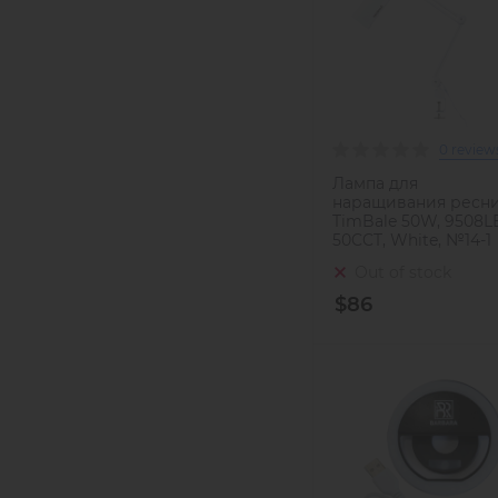
0 review
Лампа для
наращивания ресн
TimBale 50W, 9508L
50CCT, White, №14-1
Out of stock
$86