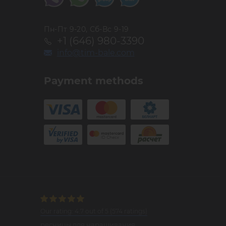
Пн-Пт 9-20, Сб-Вс 9-19
+1 (646) 980-3390
info@tim-bale.com
Payment methods
Our rating:
4.7
out of
5
(
574
ratings)
ресницы для наращивания