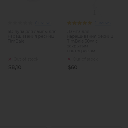
0 reviews
2 reviews
5D лупа для лампы для
Лампа для
наращивания ресниц
наращивания ресниц
TimBale
TimBale 30W с
закрытым
пантографом
Out of stock
Out of stock
$8,10
$60