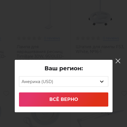
s
0 reviews
0 reviews
Лампа для
Штатив для лампы FS3,
иц
наращивания ресниц
White, №16-1
ED-
TimBale 30W, 9510LED-
30CCT, White, №13-1
Ваш регион:
Out of stock
Out of stock
$116
$65
Америка (USD)
ВСЁ ВЕРНО