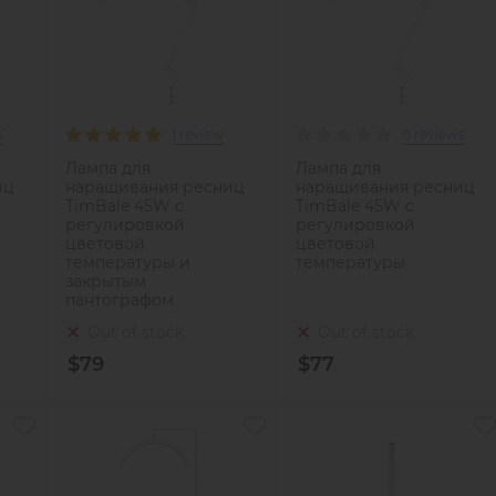
s
1 review
0 reviews
Лампа для
Лампа для
иц
наращивания ресниц
наращивания ресниц
TimBale 45W с
TimBale 45W с
регулировкой
регулировкой
цветовой
цветовой
температуры и
температуры
закрытым
пантографом
Out of stock
Out of stock
$79
$77