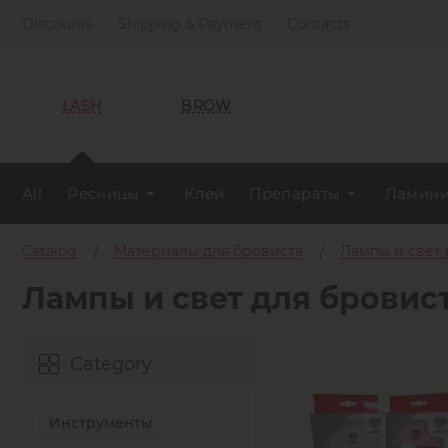
Discounts
Shipping & Payment
Contacts
LASH
BROW
All
Ресницы
Клей
Препараты
Ламини
Catalog
Материалы для бровиста
Лампы и свет 
Лампы и свет для бровис
Category
Инструменты