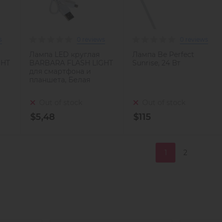
s
0 reviews
0 reviews
Лампа LED круглая
Лампа Be Perfect
GHT
BARBARA FLASH LIGHT
Sunrise, 24 Вт
для смартфона и
планшета, Белая
Out of stock
Out of stock
$5,48
$115
1
2