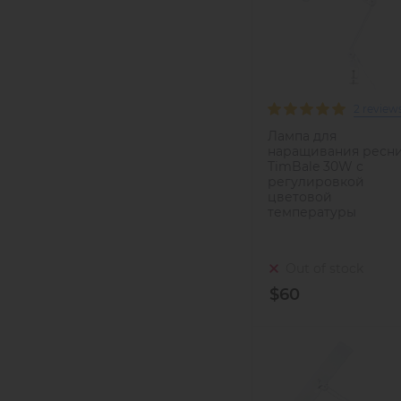
2 review
Лампа для
наращивания ресн
TimBale 30W с
регулировкой
цветовой
температуры
Out of stock
$60