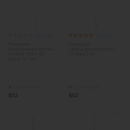
0 reviews
9 reviews
Лампа для
Лампа для
наращивания ресниц
наращивания ресниц
TimBale 12W с 3D
TimBale 24W
лупой 127 мм
Out of stock
Out of stock
$52
$52