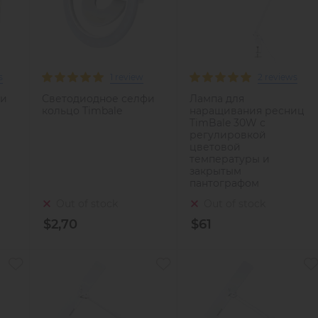
s
1 review
2 reviews
фи
Светодиодное селфи
Лампа для
кольцо Timbale
наращивания ресниц
TimBale 30W с
регулировкой
цветовой
температуры и
закрытым
пантографом
Out of stock
Out of stock
$2,70
$61