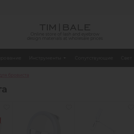
Online store of lash and eyebrow
design materials at wholesale prices
рование
Инструменты
Сопутствующие
Свет
для бровиста
та