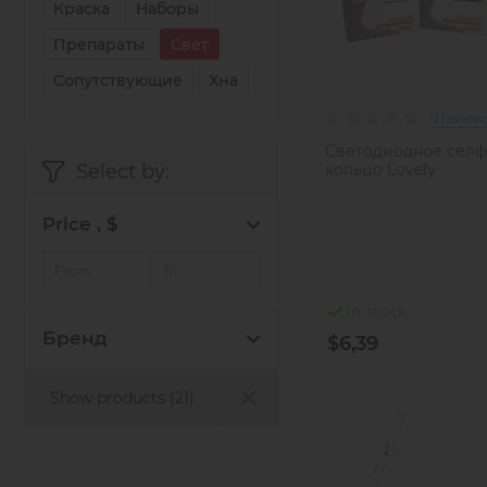
Краска
Наборы
Препараты
Свет
Сопутствующие
Хна
0 review
Светодиодное сел
Select by:
кольцо Lovely
Price , $
In stock
Бренд
$6,39
Show products (
21
)