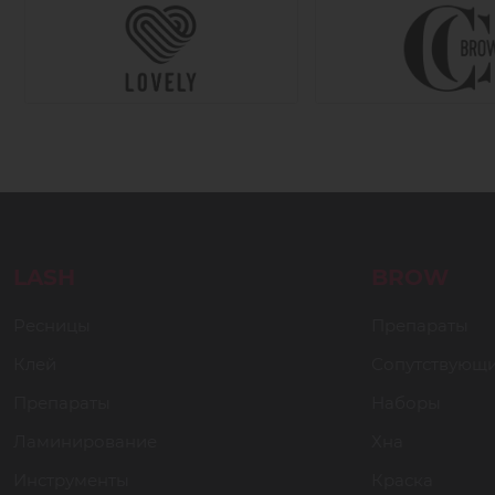
LASH
BROW
Ресницы
Препараты
Клей
Сопутствующ
Препараты
Наборы
Ламинирование
Хна
Инструменты
Краска