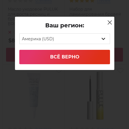
0 reviews
1 review
Масло уходовое PULUK
Набор для
для роста ресниц и
ламинирования бровей
бровей TOXTOX LASH &
Puluk Pro Lifting
BROW OIL, 13 мл
Ваш регион:
Out of stock
Out of stock
Америка (USD)
$8,49
$15,70
In detail
In detail
ВСЁ ВЕРНО