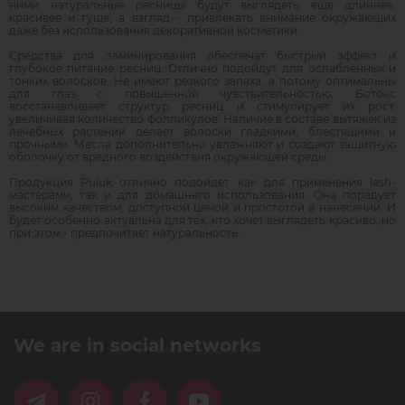
ними натуральные ресницы будут выглядеть еще длиннее,
красивее и гуще, а взгляд - привлекать внимание окружающих
даже без использования декоративной косметики.
Средства для ламинирования обеспечат быстрый эффект и
глубокое питание ресниц. Отлично подойдут для ослабленных и
тонких волосков. Не имеют резкого запаха, а потому оптимальны
для глаз с повышенной чувствительностью. Ботокс
восстанавливает структур ресниц и стимулирует их рост,
увеличивая количество фолликулов. Наличие в составе вытяжек из
лечебных растений делает волоски гладкими, блестящими и
прочными. Масла дополнительно увлажняют и создают защитную
оболочку от вредного воздействия окружающей среды.
Продукция Puluk отлично подойдет как для применения lash-
мастерами, так и для домашнего использования. Она порадует
высоким качеством, доступной ценой и простотой в нанесении. И
будет особенно актуальна для тех, кто хочет выглядеть красиво, но
при этом - предпочитает натуральность.
We are in social networks