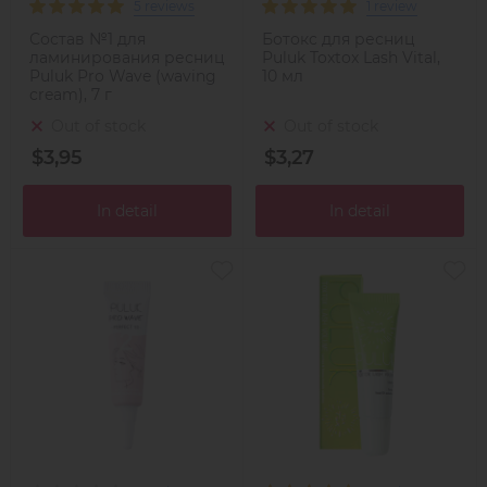
5 reviews
1 review
Состав №1 для
Ботокс для ресниц
ламинирования ресниц
Puluk Toxtox Lash Vital,
Puluk Pro Wave (waving
10 мл
cream), 7 г
Out of stock
Out of stock
$3,95
$3,27
In detail
In detail