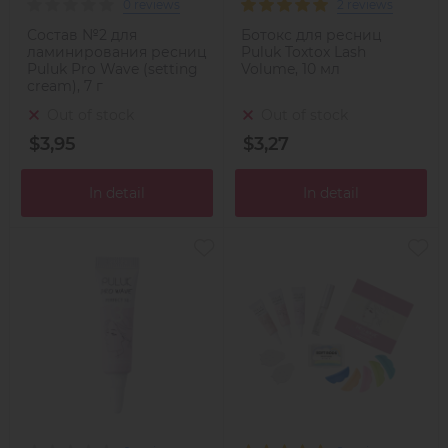
0 reviews
2 reviews
Состав №2 для
Ботокс для ресниц
ламинирования ресниц
Puluk Toxtox Lash
Puluk Pro Wave (setting
Volume, 10 мл
cream), 7 г
Out of stock
Out of stock
$3,95
$3,27
In detail
In detail