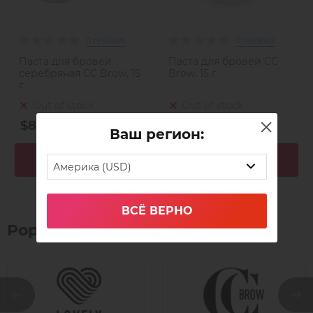
0 reviews
0 reviews
Паста для бровей
Паста для бровей CC
серебряная CC Brow, 15
Brow, 15 г
г
Out of stock
Out of stock
$8,12
$5,28
Ваш регион:
In detail
In detail
Америка (USD)
ВСЁ ВЕРНО
Popular brands