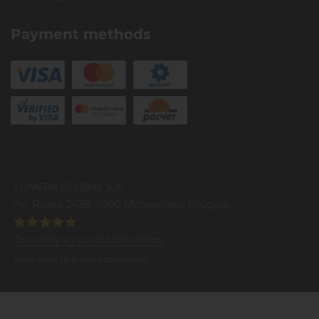
Payment methods
LUMERA GLOBAL S.A.
Av. Rivera 2458, 11300 Montevideo, Uruguay
Our rating:
4.7
out of
5
(
574
ratings)
ресницы для наращивания