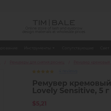
Online store of lash and eyebrow
design materials at wholesale prices
рование
Инструменты
Сопутствующие
Свет
и
Ремуверы для снятия ресниц
Ремувер кремовый дл
4 reviews
Ремувер кремовый
Lovely Sensitive, 5 г
$5,21