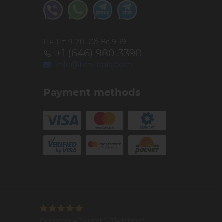
Пн-Пт 9-20, Сб-Вс 9-19
+1 (646) 980-3390
info@tim-bale.com
Payment methods
Our rating:
4.7
out of
5
(
574
ratings)