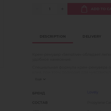
ADD TO C
DESCRIPTION
DELIVERY
Крем-ремувер «Sensitive» обладает лег
удобное нанесение.
Специальная формула крем-ремувера о
клея, при этом подходит для чувствител
Ещё
Благодаря густой консистенции имеет 
применении.
Lovely
Способ применения: используя микробр
БРЕНД
равномерно нанести на поверхность ресн
СОСТАВ
Propylene Ca
крепится к натуральной. Оставить для в
ватным диском, промыть ресницы водо