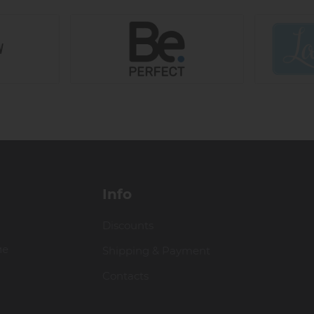
Info
Discounts
ие
Shipping & Payment
Contacts