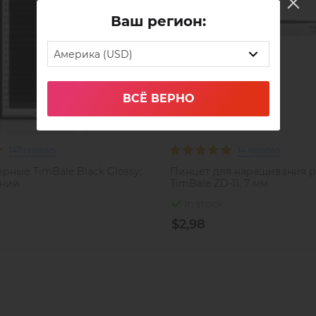
Ваш регион:
Америка (USD)
ВСЁ ВЕРНО
147 reviews
14 reviews
рные TimBale Black Glossy,
Пинцет для наращивания 
иний
TimBale ZD-11, 7 мм
In stock
$2,98