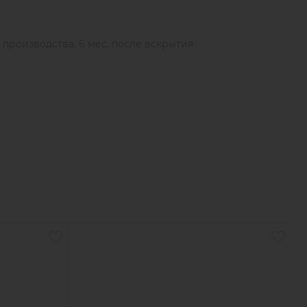
дания в глаза. При попадании тщательно промыть
 врачу.
ы производства, 6 мес. после вскрытия