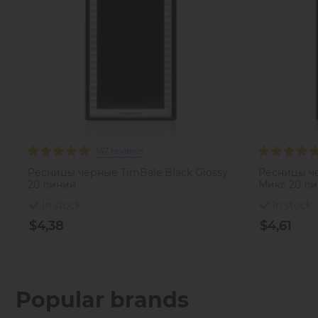
147 reviews
Ресницы чёрные TimBale Black Glossy,
Ресницы чё
20 линий
Микс 20 л
In stock
In stock
$4,38
$4,61
Popular brands