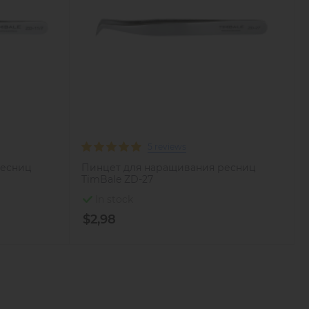
5 reviews
ресниц
Пинцет для наращивания ресниц
TimBale ZD-27
In stock
$2,98