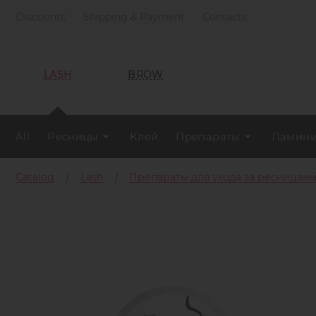
Discounts
Shipping & Payment
Contacts
LASH
BROW
All
Ресницы
Клей
Препараты
Ламини
Catalog
Lash
Препараты для ухода за ресницам