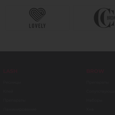
LASH
BROW
Ресницы
Препараты
Клей
Сопутствующ
Препараты
Наборы
Ламинирование
Хна