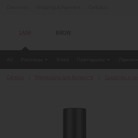
Discounts
Shipping & Payment
Contacts
LASH
BROW
All
Ресницы
Клей
Препараты
Ламини
Catalog
Материалы для бровиста
Средства и п