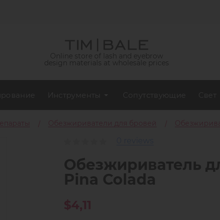
Online store of lash and eyebrow
design materials at wholesale prices
рование
Инструменты
Сопутствующие
Свет
репараты
Обезжириватели для бровей
Обезжириват
0 reviews
Обезжириватель дл
Pina Colada
$4,11