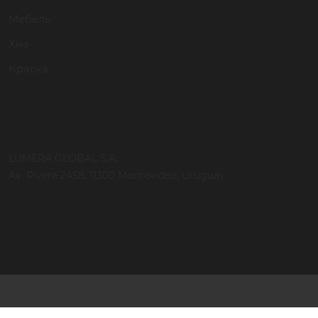
Мебель
Хна
Краска
LUMERA GLOBAL S.A.
Av. Rivera 2458, 11300 Montevideo, Uruguay