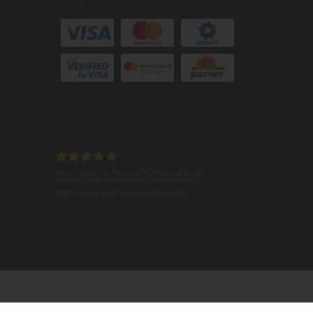
Our rating:
4.7
out of
5
(
574
ratings)
ресницы для наращивания