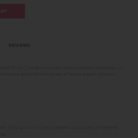
ART
REVIEWS
art Pina Colada очищает натуральные ресницы от
ственных выделений кожи, а также дарит аромат
ватель перед процедурой наращивания, чтобы
риватель MAKart Pina Colada, вы качественно
беспечивая крепкую сцепку клея и долгую носку
er, Ethyl alcohol, 1,2-propanediol carbonate, Propylene
м нанесите обезжириватель по всей длине ресниц,
me.
ько секунд.