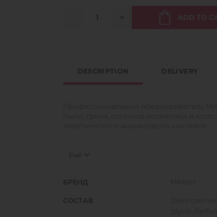
ADD TO C
DESCRIPTION
DELIVERY
Профессиональный обезжириватель MAK
пыли, грязи, остатков косметики и есте
экзотического ананасового коктейля.
Рекомендуется использовать обезжири
Ещё
подготовить ресницы. Используя обезжи
подготовите ресницы к наращиванию, о
ресниц.
БРЕНД
MAKart
СОСТАВ
Deionized wat
Способ применения:
чистым микробраше
glycol, Perfu
дождитесь высыхания препарата нескол