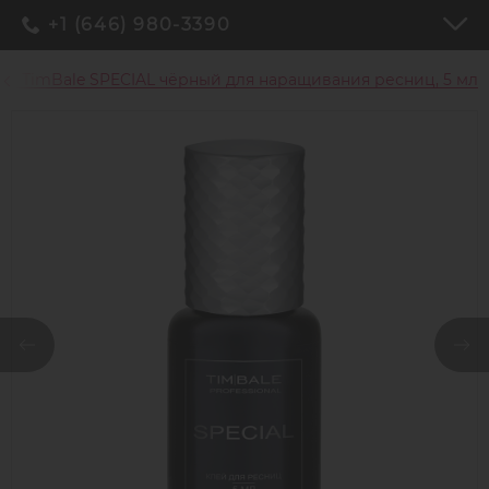
+1 (646) 980-3390
ей TimBale SPECIAL чёрный для наращивания ресниц, 5 мл