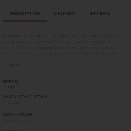
DESCRIPTION
DELIVERY
REVIEWS
Новинка от Timbale - среднеэластичный клей Special
со скоростью сцепки 0.5-1 сек. Срок носки до 8
недель. Имеет минимальные испарения и жидкую
консистенцию. Похож на клей Timbale Perfect, но
работает немного быстрее.
Ещё
Поставляется в фирменном термопакете с
силикагелем и временной пробкой с иглой.
БРЕНД
TimBale
Рекомендуемые условия работы:
температура от +18 до +24 °С
СКОРОСТЬ СЦЕПКИ
0,5-1 сек
влажность от 40 до 70%.
СРОК НОСКИ
До 8 недель