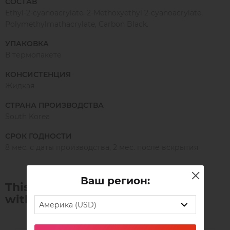
СОСТАВ
Ethyl-2-cyanoacrylate, 2-Methoxyethyl 2-cyanoacrylate,
Polymethylmathacrylate, Carbon Black.
УПАКОВКА
В термопакете
КОНСИСТЕНЦИЯ
Жидкая
СТРАНА ПРОИЗВОДСТВА
South Korea
СРОК ГОДНОСТИ
8 мес. с даты производства, 2 мес. после вскрытия
Ваш регион:
This product is often purchased
with:
Америка (USD)