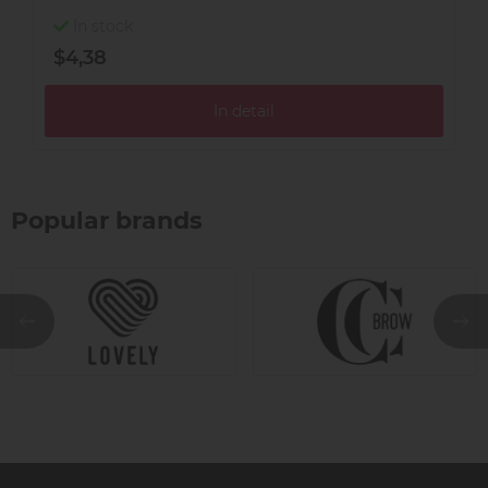
In stock
$4,38
$
In detail
Popular brands