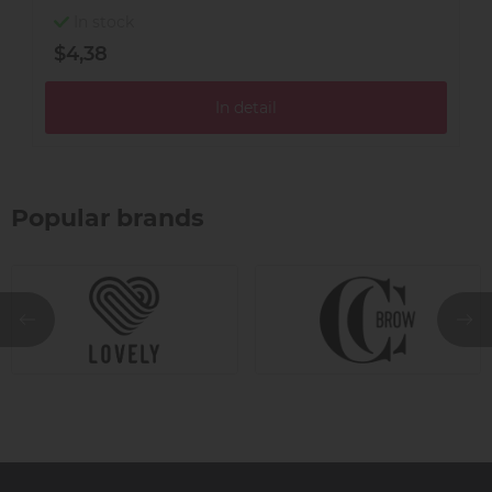
In stock
$4,38
$
In detail
Popular brands