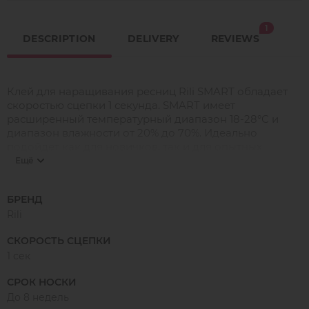
1
DESCRIPTION
DELIVERY
REVIEWS
Клей для наращивания ресниц Rili SMART обладает
скоростью сцепки 1 секунда. SMART имеет
расширенный температурный диапазон 18-28°С и
диапазон влажности от 20% до 70%. Идеально
подойдет как для новичков, так и для опытных
лэшмейкеров.
Ещё
Rili SMART представлен в объемах 3 и 5 мл.
БРЕНД
Rili
СКОРОСТЬ СЦЕПКИ
1 сек
СРОК НОСКИ
До 8 недель