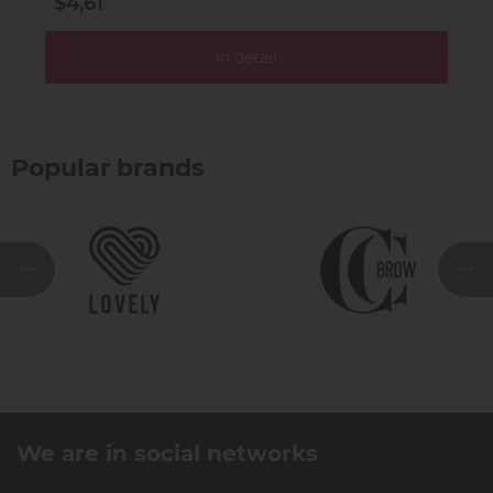
$4,61
$
In detail
Popular brands
We are in social networks