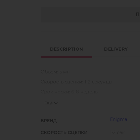
П
DESCRIPTION
DELIVERY
Объем: 5 мл
Скорость сцепки: 1-2 секунды.
Срок носки: 6-8 недель.
Испарения: минимальные.
Ещё
Стойкий и надёжный клей идеально под
средним опытом работы, но и для тех, к
Enigma
БРЕНД
Чёрный цвет, жидкая консистенция, сре
СКОРОСТЬ СЦЕПКИ
1-2 сек
Условия работы: влажность 40-70%, темп