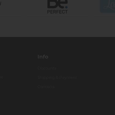
Info
Discounts
ие
Shipping & Payment
Contacts