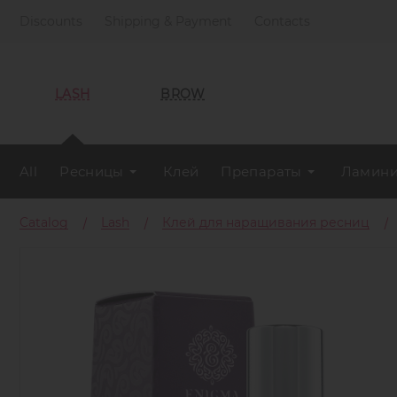
Discounts
Shipping & Payment
Contacts
LASH
BROW
All
Ресницы
Клей
Препараты
Ламини
Catalog
Lash
Клей для наращивания ресниц