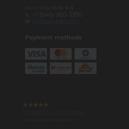
Пн-Пт 9-20, Сб-Вс 9-19
+1 (646) 980-3390
info@tim-bale.com
Payment methods
Our rating:
4.7
out of
5
(
574
ratings)
ресницы для наращивания