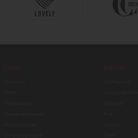
LASH
BROW
Ресницы
Препараты
Клей
Сопутствующ
Препараты
Наборы
Ламинирование
Хна
Инструменты
Краска
Сопутствующие
Свет