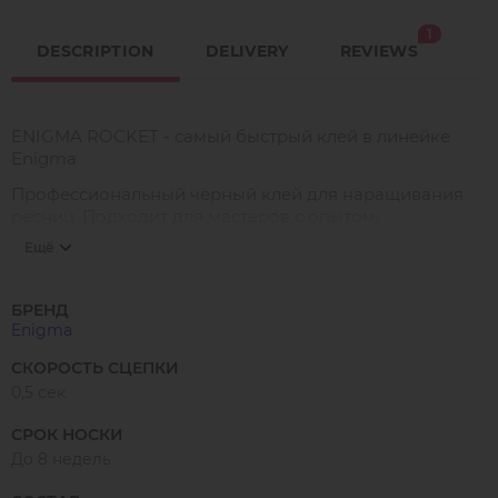
1
DESCRIPTION
DELIVERY
REVIEWS
ENIGMA ROCKET - самый быстрый клей в линейке
Enigma
Профессиональный черный клей для наращивания
ресниц. Подходит для мастеров с опытом,
полимеризуется за 0,5 секунд и помогает работать
Ещё
быстро.
Подходит для:
БРЕНД
Enigma
• Для стандартных и вариативных условий работы
• Для мастеров с высокой скоростью работы
СКОРОСТЬ СЦЕПКИ
• Для южных регионов
0,5 сек
• В отопительный сезон
• Для мастеров чувствительных к испарениям
СРОК НОСКИ
и для чувствительных клиентов, благодаря более
До 8 недель
безопасному составу