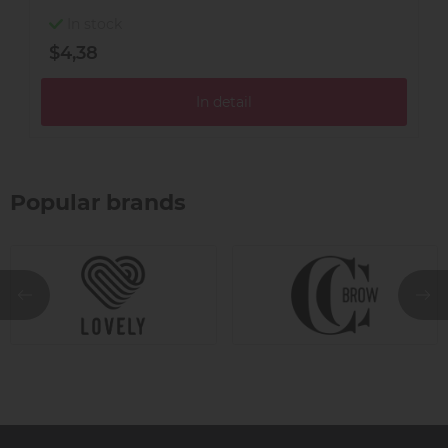
In stock
$4,38
$
In detail
Popular brands