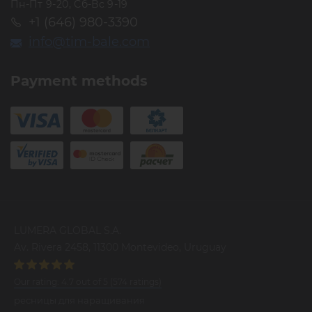
Пн-Пт 9-20, Сб-Вс 9-19
+1 (646) 980-3390
info@tim-bale.com
Payment methods
LUMERA GLOBAL S.A.
Av. Rivera 2458, 11300 Montevideo, Uruguay
Our rating:
4.7
out of
5
(
574
ratings)
ресницы для наращивания