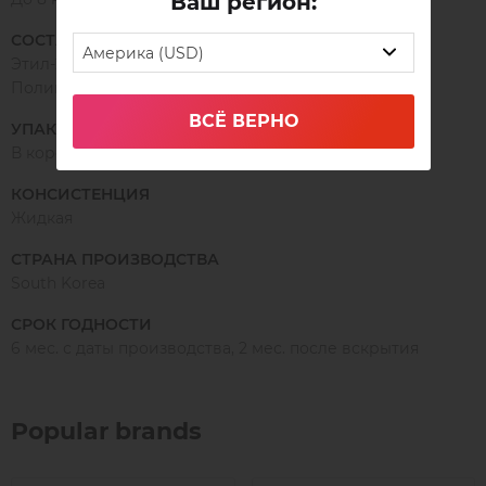
Ваш регион:
СОСТАВ
Америка (USD)
Этил-2-цианоакрилат, Алкокси-2-цианоакрилат,
Полиметилметакрилат, Каучук, Краситель
ВСЁ ВЕРНО
УПАКОВКА
В коробочке
КОНСИСТЕНЦИЯ
Жидкая
СТРАНА ПРОИЗВОДСТВА
South Korea
СРОК ГОДНОСТИ
6 мес. с даты производства, 2 мес. после вскрытия
Popular brands