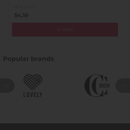
In stock
$4,38
$
In detail
Popular brands