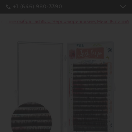
+1 (646) 980-3390
ветные омбре Lash&Go, Чёрно-коричневые, Микс 16 линий