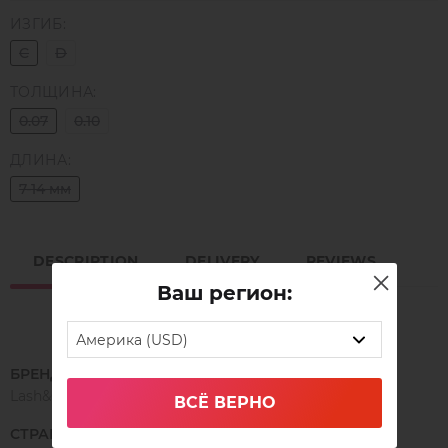
ИЗГИБ:
C
D
ТОЛЩИНА:
0.07
0.10
ДЛИНА:
7-14 мм
DESCRIPTION
DELIVERY
REVIEWS
Ваш регион:
Америка (USD)
БРЕНД
Lash&Go
ВСЁ ВЕРНО
СТРАНА ПРОИЗВОДСТВА