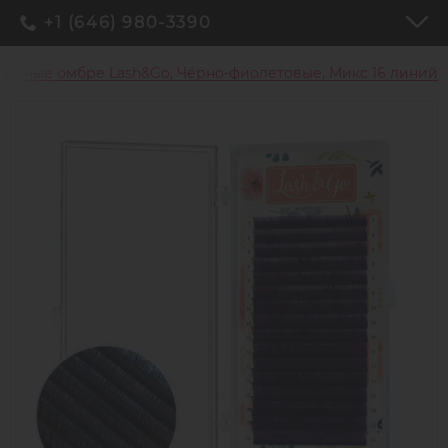
+1 (646) 980-3390
ветные омбре Lash&Go, Чёрно-фиолетовые, Микс 16 линий