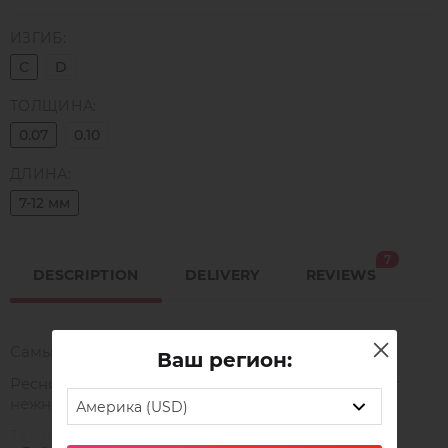
ИЗГИБ:
C
D
ТОЛЩИНА:
0.07
0.10
ДЛИНА:
7-12 мм
7
DESCRIPTION
DELIVERY
REVIEWS
Самые смелые оттенки цветных ресниц TimBale.
Ваш регион:
Ресницы двухцветные TimBale Ocean-Blue имеют
нежное голубое основание и синие кончики.
Америка (USD)
Такие ресницы выгодно подчеркнут цвет глаз и