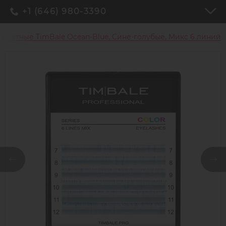
+1 (646) 980-3390
цветные TimBale Ocean-Blue, Сине-голубые, Микс 6 линий