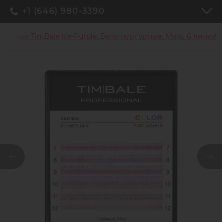
+1 (646) 980-3390
ветные TimBale Ice-Purple, Бело-пурпурные, Микс 6 линий