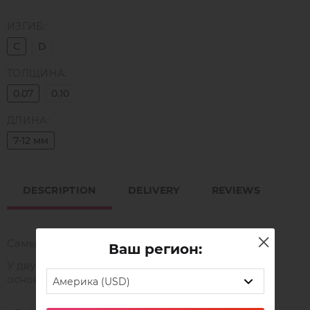
ИЗГИБ:
C
D
ТОЛЩИНА:
0.07
0.10
ДЛИНА:
7-12 мм
DESCRIPTION
DELIVERY
REVIEWS
Самые смелые оттенки цветных ресниц TimBale.
Ваш регион:
У двухцветных ресниц TimBale Ice-Purple белое
основание и омбре в пурпурные кончики.
Америка (USD)
Такие ресницы выгодно подчеркнут цвет глаз и