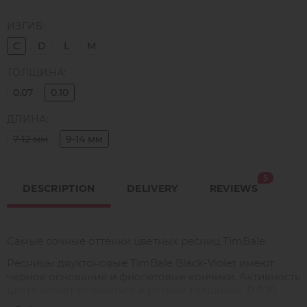
ИЗГИБ:
C
D
L
M
ТОЛЩИНА:
0.07
0.10
ДЛИНА:
7-12 мм
9-14 мм
5
DESCRIPTION
DELIVERY
REVIEWS
Самые сочные оттенки цветных ресниц TimBale.
Ресницы двухтоновые TimBale Black-Violet имеют
черное основание и фиолетовые кончики. Активность
цвета может отличаться в разных толщинах. В 0.10
основание будет казаться немного чернее, чем в 0.07.