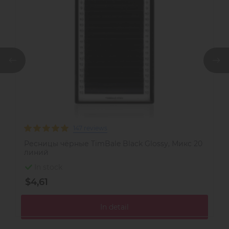
147 reviews
Ресницы чёрные TimBale Black Glossy, Микс 20
О
линий
In stock
$
$4,61
In detail