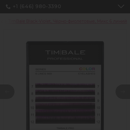
+1 (646) 980-3390
е TimBale Black-Violet, Чёрно-фиолетовые, Микс 6 линий