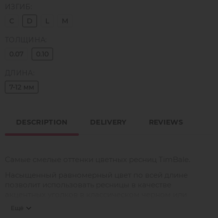
ИЗГИБ:
C
D
L
M
ТОЛЩИНА:
0.07
0.10
ДЛИНА:
7-12 мм
DESCRIPTION
DELIVERY
REVIEWS
Самые смелые оттенки цветных ресниц TimBale.
Насыщенный равномерный цвет по всей длине
позволит использовать ресницы в качестве
акцентных уголков в классическом черном или
коричневом наращивании, а также для создания
Ещё
креативных ярких образов.