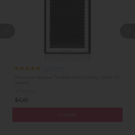
147 reviews
Ресницы чёрные TimBale Black Glossy, Микс 20
Р
линий
In stock
$4,61
$
In detail