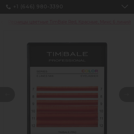
+1 (646) 980-3390
Ресницы цветные TimBale Red, Красные, Микс 6 линий