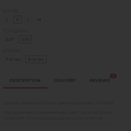
ИЗГИБ:
C
D
L
M
ТОЛЩИНА:
0.07
0.10
ДЛИНА:
7-12 мм
9-14 мм
3
DESCRIPTION
DELIVERY
REVIEWS
Самые смелые оттенки цветных ресниц TimBale.
Насыщенный равномерный цвет по всей длине
позволит использовать ресницы в качестве
акцентных уголков в классическом черном или
коричневом наращивании, а также для создания