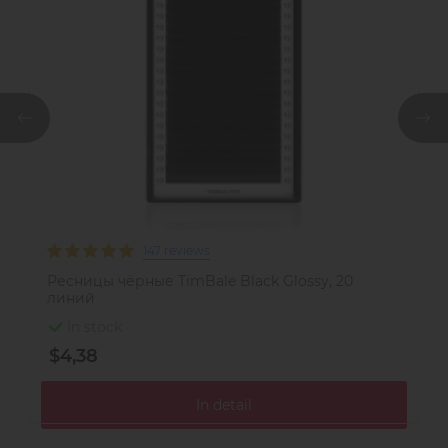
147 reviews
Ресницы чёрные TimBale Black Glossy, 20
Р
линий
л
In stock
$4,38
$
In detail