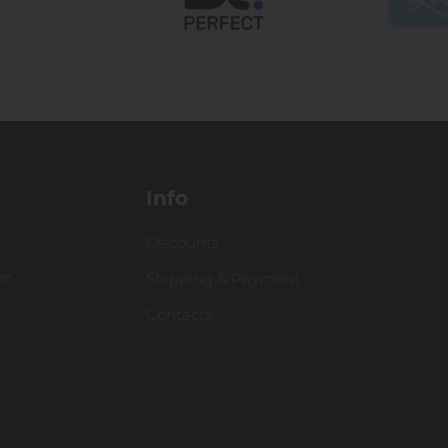
Info
Discounts
ие
Shipping & Payment
Contacts