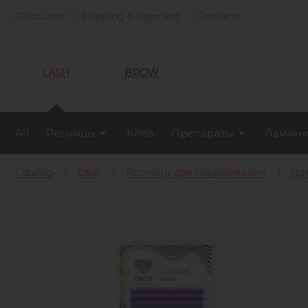
Discounts
Shipping & Payment
Contacts
LASH
BROW
All
Ресницы
Клей
Препараты
Ламини
Catalog
Lash
Ресницы для наращивания
Цв