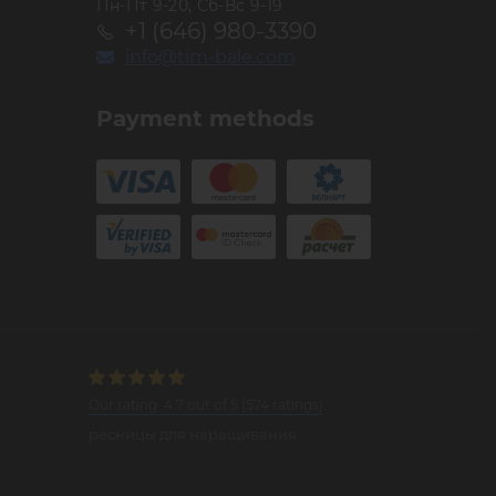
Пн-Пт 9-20, Сб-Вс 9-19
+1 (646) 980-3390
info@tim-bale.com
Payment methods
Our rating:
4.7
out of
5
(
574
ratings)
ресницы для наращивания