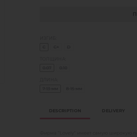
П
ИЗГИБ:
C
C+
D
ТОЛЩИНА:
0.07
0.10
ДЛИНА:
7-13 мм
8-15 мм
DESCRIPTION
DELIVERY
Фирма "Lovely" имеет самую широкую п