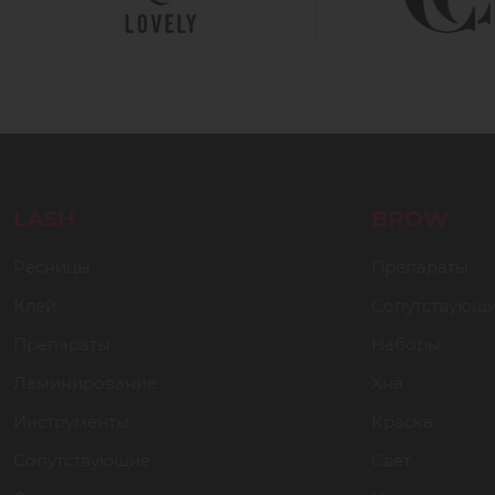
LASH
BROW
Ресницы
Препараты
Клей
Сопутствующ
Препараты
Наборы
Ламинирование
Хна
Инструменты
Краска
Сопутствующие
Свет