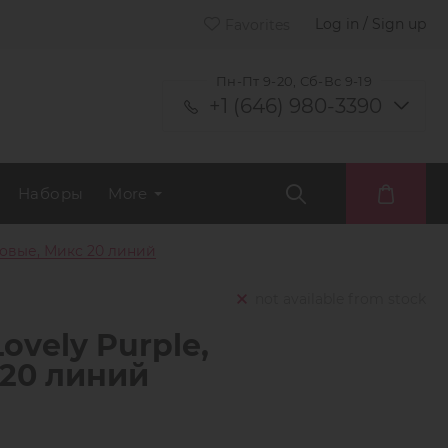
Log in / Sign up
Favorites
Пн-Пт 9-20, Сб-Вс 9-19
+1 (646) 980-3390
Наборы
More
товые, Микс 20 линий
not available from stock
vely Purple,
20 линий