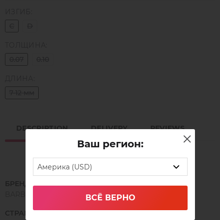
ИЗГИБ:
C
D
ТОЛЩИНА:
0.07
0.10
ДЛИНА:
7-12 мм
DESCRIPTION
DELIVERY
REVIEWS
Ваш регион:
Америка (USD)
БРЕНД
BARBARA
ВСЁ ВЕРНО
СТРАНА ПРОИЗВОДСТВА