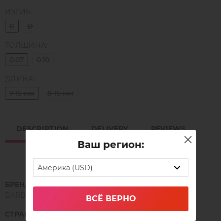
ИЗГИБ:
C
D
ТОЛЩИНА:
0.07
0.10
ДЛИНА:
7-15 мм
8-15 мм
DESCRIPTION
DELIVERY
REVIEWS
Ваш регион:
Америка (USD)
БРЕНД
BARBARA
ВСЁ ВЕРНО
СТРАНА ПРОИЗВОДСТВА