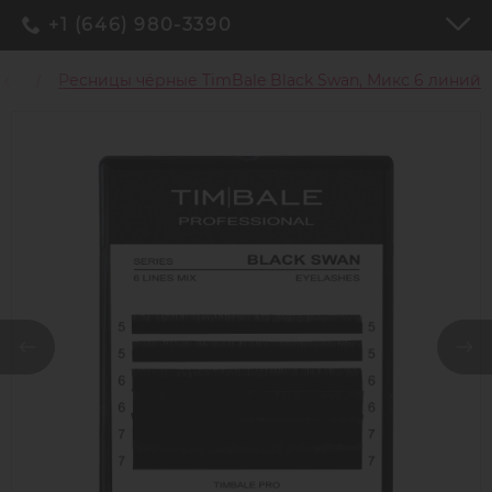
+1 (646) 980-3390
цы
Ресницы чёрные TimBale Black Swan, Микс 6 линий