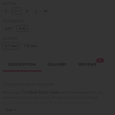
ИЗГИБ:
C
C+
D
L
M
ТОЛЩИНА:
0.07
0.10
ДЛИНА:
5-7 мм
7-12 мм
51
DESCRIPTION
DELIVERY
REVIEWS
Теперь и в мини-палетке!
Ресницы
TimBale Black Swan
изготавливаются из
премиального волокна. Имеют стопроцентный
глубокий черный цвет без прочих оттенков.
Благодаря заострению 3-5мм они смотрятся на глазах
Ещё
максимально выразительно. Отлично подходят