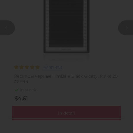
147 reviews
Ресницы чёрные TimBale Black Glossy, Микс 20
Р
линий
л
In stock
$4,61
$
In detail