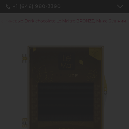
+1 (646) 980-3390
ричневые Dark chocolate Le Maitre BRONZE, Микс 6 линий