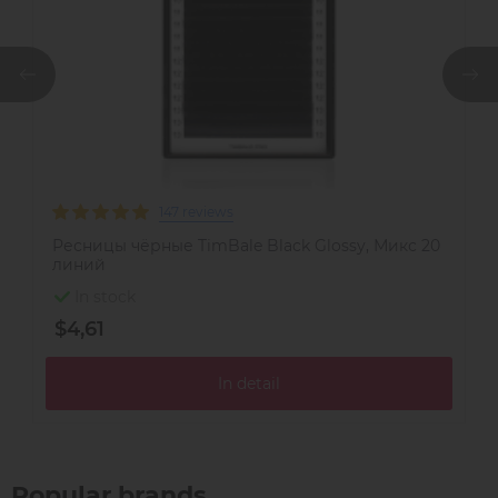
147 reviews
Ресницы чёрные TimBale Black Glossy, Микс 20
М
линий
In stock
$4,61
$
In detail
Popular brands