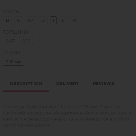
ИЗГИБ:
B
C
C+
D
I
L
M
ТОЛЩИНА:
0.07
0.10
ДЛИНА:
7-12 мм
DESCRIPTION
DELIVERY
REVIEWS
Ресницы Dark chocolate Le Maitre "Bronze" имеют
глубокий насыщенный коричневый оттенок, который
считается универсальным, так как впишется в любой
цветотип внешности.
Высококачественное и мягкое волокно легко