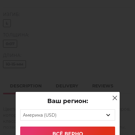
ИЗГИБ:
L
ТОЛЩИНА:
0.07
ДЛИНА:
10-15 мм
DESCRIPTION
DELIVERY
REVIEWS
Ваш регион:
Цветные ресницы Caprice разработаны для мастеров,
которые хотят расширить возможности
Америка (USD)
классического и креативного наращивания. Они
позволяют аккуратно добавлять цветовые акценты,
выделять внешний уголок, создавать выразительные
ВСЁ ВЕРНО