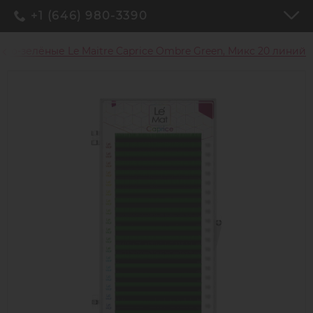
+1 (646) 980-3390
но-зелёные Le Maitre Caprice Ombre Green, Микс 20 линий