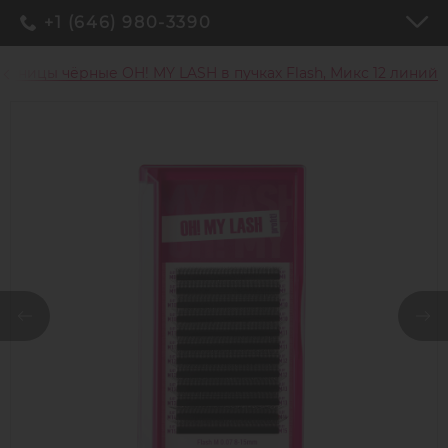
+1 (646) 980-3390
есницы чёрные OH! MY LASH в пучках Flash, Микс 12 линий