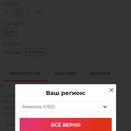
ИЗГИБ:
C
D
L
M
ТОЛЩИНА:
0.07
ДЛИНА:
7-12 мм
8-15 мм
DESCRIPTION
DELIVERY
REVIEWS
Ваш регион:
Готовые пучки Flash в насыщенном черном цвете -
профессиональный инструмент для создания
Америка (USD)
пышного, выразительного объема. Этот формат
разработан для мастеров, которые работают с
акцентными образами и трендовыми эффектами.
ВСЁ ВЕРНО
Ещё
Инновационная форма Flash («ракета») обеспечивает